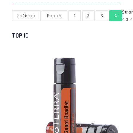
Stra
Začiatok
Predch.
1
2
3
4
4 z 4
TOP 10