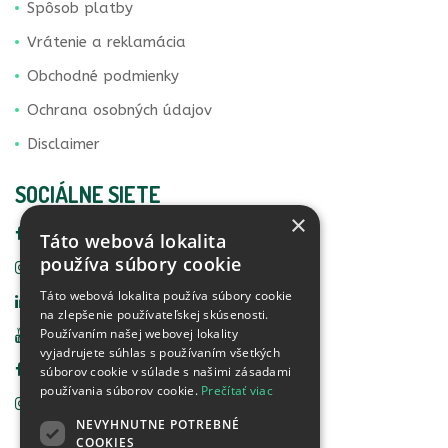
Spôsob platby
Vrátenie a reklamácia
Obchodné podmienky
Ochrana osobných údajov
Disclaimer
SOCIÁLNE SIETE
×
Facebook Vital Life
Táto webová lokalita
používa súbory cookie
Instagram Vital Life
Táto webová lokalita používa súbory cookie
Linkedin Vital Life
na zlepšenie používateľskej skúsenosti.
Používaním našej webovej lokality
YouTube Vital Life
vyjadrujete súhlas s používaním všetkých
Facebook Food Detective
súborov cookie v súlade s našimi zásadami
používania súborov cookie.
Prečítať viac
Instagram Food Detective
NEVYHNUTNE POTREBNÉ
COOKIES