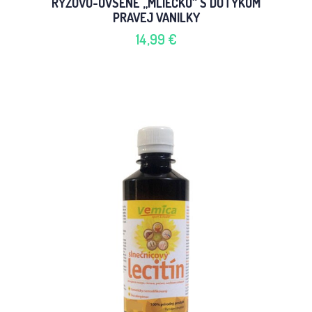
RYŽOVO-OVSENÉ „MLIEČKO“ S DOTYKOM
PRAVEJ VANILKY
14,99 €