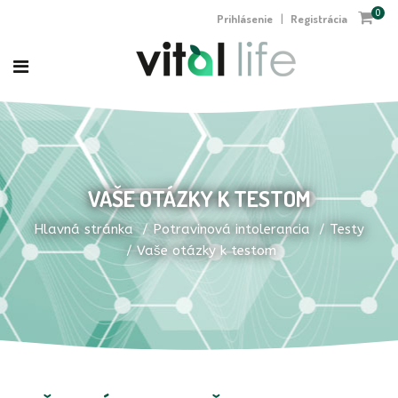
0
Prihlásenie
Registrácia
|
VAŠE OTÁZKY K TESTOM
Hlavná stránka
Potravinová intolerancia
Testy
Vaše otázky k testom