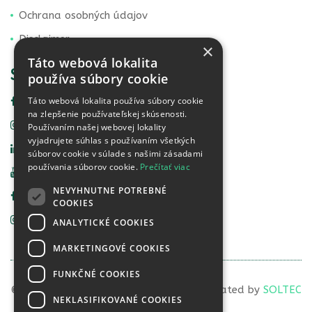
Ochrana osobných údajov
Disclaimer
×
Táto webová lokalita
SOCIÁLNE SIETE
používa súbory cookie
Táto webová lokalita používa súbory cookie
Facebook Vital Life
na zlepšenie používateľskej skúsenosti.
Instagram Vital Life
Používaním našej webovej lokality
vyjadrujete súhlas s používaním všetkých
Linkedin Vital Life
súborov cookie v súlade s našimi zásadami
používania súborov cookie.
Prečítať viac
YouTube Vital Life
NEVYHNUTNE POTREBNÉ
Facebook Food Detective
COOKIES
Instagram Food Detective
ANALYTICKÉ COOKIES
MARKETINGOVÉ COOKIES
FUNKČNÉ COOKIES
© 2023 VITAL LIFE diagnostics, s.r.o. | Created by
SOLTEC
NEKLASIFIKOVANÉ COOKIES