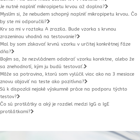
Je nutné naplniť mikropipetu krvou až doplna?
Myslím si, že nebudem schopný naplniť mikropipetu krvou. Čo
by ste mi odporučili?
Krv sa mi v roztoku A zrazila. Bude vzorka s krvnou
zrazeninou vhodná na testovanie?
Mal by som získavať krvnú vzorku v určitej konkrétnej fáze
dňa?
Bojím sa, že nezvládnem odobrať vzorku korektne, alebo že
sa znehodnotí, kým ju budú testovať.
Môže sa potravina, ktorú som vylúčil viac ako na 3 mesiace
znovu objaviť na teste ako pozitívna?
Sú k dispozícii nejaké výskumné práce na podporu týchto
testov?
Čo sú protilátky a aký je rozdiel medzi IgG a IgE
protilátkami?