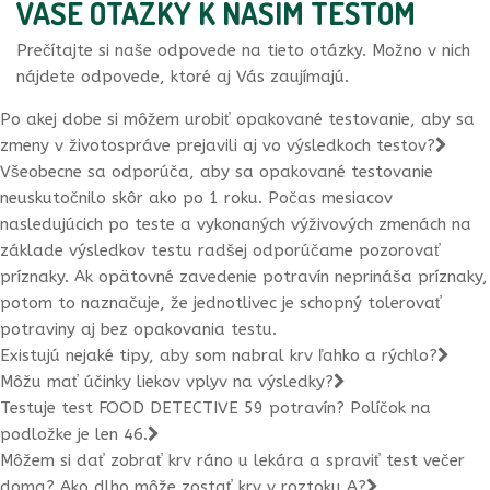
VAŠE OTÁZKY K NAŠIM TESTOM
Prečítajte si naše odpovede na tieto otázky. Možno v nich
nájdete odpovede, ktoré aj Vás zaujímajú.
Po akej dobe si môžem urobiť opakované testovanie, aby sa
zmeny v životospráve prejavili aj vo výsledkoch testov?
Všeobecne sa odporúča, aby sa opakované testovanie
neuskutočnilo skôr ako po 1 roku. Počas mesiacov
nasledujúcich po teste a vykonaných výživových zmenách na
základe výsledkov testu radšej odporúčame pozorovať
príznaky. Ak opätovné zavedenie potravín neprináša príznaky,
potom to naznačuje, že jednotlivec je schopný tolerovať
potraviny aj bez opakovania testu.
Existujú nejaké tipy, aby som nabral krv ľahko a rýchlo?
Môžu mať účinky liekov vplyv na výsledky?
Testuje test FOOD DETECTIVE 59 potravín? Políčok na
podložke je len 46.
Môžem si dať zobrať krv ráno u lekára a spraviť test večer
doma? Ako dlho môže zostať krv v roztoku A?