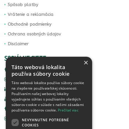
Spôsob platby
Vrátenie a reklamácia
Obchodné podmienky
Ochrana osobných údajov
Disclaimer
SOCIÁLNE SIETE
×
Táto webová lokalita
Facebook Vital Life
používa súbory cookie
Instagram Vital Life
Táto webová lokalita používa súbory cookie
na zlepšenie používateľskej skúsenosti.
Linkedin Vital Life
Používaním našej webovej lokality
YouTube Vital Life
vyjadrujete súhlas s používaním všetkých
súborov cookie v súlade s našimi zásadami
Facebook Food Detective
používania súborov cookie.
Prečítať viac
Instagram Food Detective
NEVYHNUTNE POTREBNÉ
COOKIES