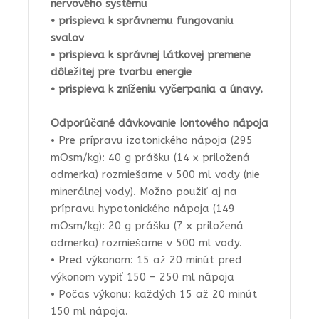
nervového systému
• prispieva k správnemu fungovaniu
svalov
• prispieva k správnej látkovej premene
dôležitej pre tvorbu energie
• prispieva k zníženiu vyčerpania a únavy.
Odporúčané dávkovanie Iontového nápoja
• Pre prípravu izotonického nápoja (295
mOsm/kg): 40 g prášku (14 x priložená
odmerka) rozmiešame v 500 ml vody (nie
minerálnej vody). Možno použiť aj na
prípravu hypotonického nápoja (149
mOsm/kg): 20 g prášku (7 x priložená
odmerka) rozmiešame v 500 ml vody.
• Pred výkonom: 15 až 20 minút pred
výkonom vypiť 150 – 250 ml nápoja
• Počas výkonu: každých 15 až 20 minút
150 ml nápoja.