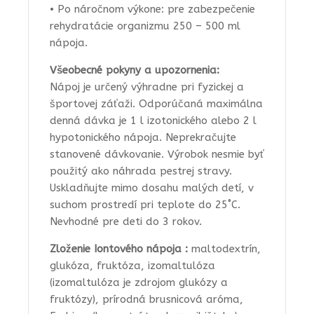
• Po náročnom výkone: pre zabezpečenie
rehydratácie organizmu 250 – 500 ml
nápoja.
Všeobecné pokyny a upozornenia:
Nápoj je určený výhradne pri fyzickej a
športovej záťaži. Odporúčaná maximálna
denná dávka je 1 l izotonického alebo 2 l
hypotonického nápoja. Neprekračujte
stanovené dávkovanie. Výrobok nesmie byť
použitý ako náhrada pestrej stravy.
Uskladňujte mimo dosahu malých detí, v
suchom prostredí pri teplote do 25˚C.
Nevhodné pre deti do 3 rokov.
Zloženie Iontového nápoja :
maltodextrín,
glukóza, fruktóza, izomaltulóza
(izomaltulóza je zdrojom glukózy a
fruktózy), prírodná brusnicová aróma,