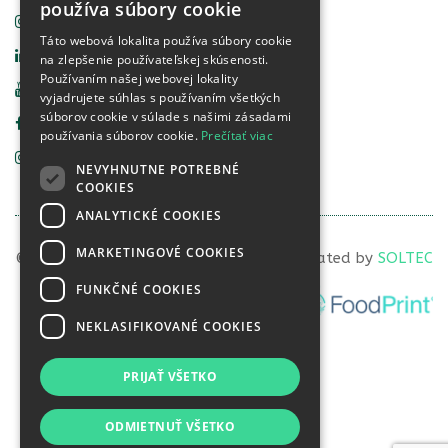
používa súbory cookie
Instagram Vital Life
Táto webová lokalita používa súbory cookie
Linkedin Vital Life
na zlepšenie používateľskej skúsenosti.
Používaním našej webovej lokality
YouTube Vital Life
vyjadrujete súhlas s používaním všetkých
súborov cookie v súlade s našimi zásadami
Facebook Food Detective
používania súborov cookie.
Prečítať viac
Instagram Food Detective
NEVYHNUTNE POTREBNÉ
COOKIES
ANALYTICKÉ COOKIES
MARKETINGOVÉ COOKIES
© 2022 VITAL LIFE diagnostics, s.r.o. | Created by
SOLTEC
FUNKČNÉ COOKIES
NEKLASIFIKOVANÉ COOKIES
PRIJAŤ VŠETKO
ODMIETNUŤ VŠETKO