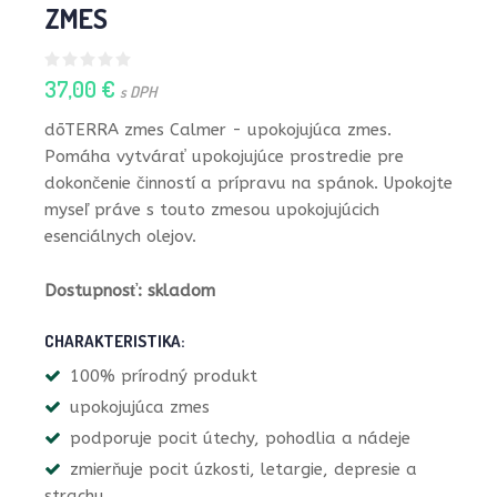
ZMES
37,00 €
s DPH
dōTERRA zmes Calmer - upokojujúca zmes.
Pomáha vytvárať upokojujúce prostredie pre
dokončenie činností a prípravu na spánok. Upokojte
myseľ práve s touto zmesou upokojujúcich
esenciálnych olejov.
Dostupnosť: skladom
CHARAKTERISTIKA:
100% prírodný produkt
upokojujúca zmes
podporuje pocit útechy, pohodlia a nádeje
zmierňuje pocit úzkosti, letargie, depresie a
strachu