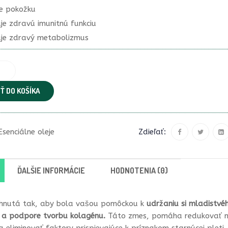
je pokožku
e zdravú imunitnú funkciu
je zdravý metabolizmus
Ť DO KOŠÍKA
Esenciálne oleje
Zdieľať:
ĎALŠIE INFORMÁCIE
HODNOTENIA (0)
rhnutá tak, aby bola vašou pomôckou k
udržaniu si mladistvé
e a
podpore tvorbu kolagénu.
Táto zmes, pomáha redukovať ne