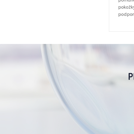
pomáha 
pokožky
podporu
P