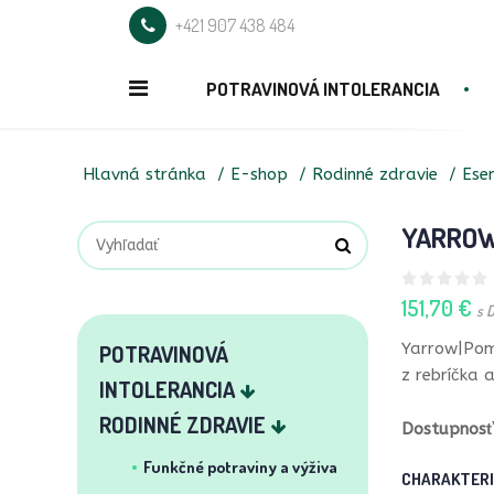
+421 907 438 484
POTRAVINOVÁ INTOLERANCIA
Hlavná stránka
E-shop
Rodinné zdravie
Esen
YARRO
151,70 €
s 
Yarrow|Pom
POTRAVINOVÁ
z rebríčka 
INTOLERANCIA
RODINNÉ ZDRAVIE
Dostupnosť
Funkčné potraviny a výživa
CHARAKTERI