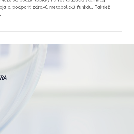
.
Môže sa použiť topicky na revitalizáciu starnúcej
oja a podporiť zdravú metabolickú funkciu. Taktiež
.
RA