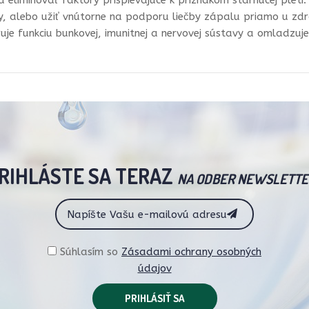
eliminovať faktory prispievajúce k príznakom starnúcej pleti
, alebo užiť vnútorne na podporu liečby zápalu priamo u zdr
je funkciu bunkovej, imunitnej a nervovej sústavy a omladzuje
RIHLÁSTE SA TERAZ
NA ODBER NEWSLETTE
Súhlasím so
Zásadami ochrany osobných
údajov