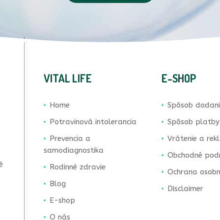
VITAL LIFE
E-SHOP
Home
Spôsob dodan
Potravinová intolerancia
Spôsob platby
Prevencia a
Vrátenie a rek
samodiagnostika
Obchodné pod
é
Rodinné zdravie
Ochrana osobn
Blog
Disclaimer
E-shop
O nás