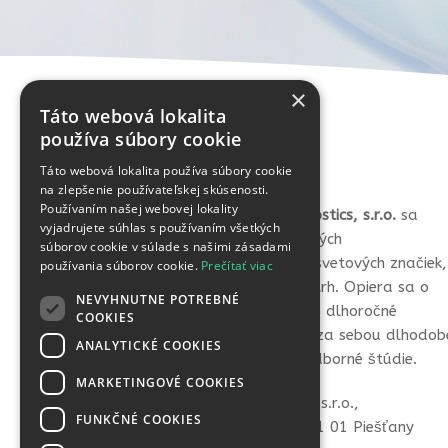
×
Táto webová lokalita
používa súbory cookie
Táto webová lokalita používa súbory cookie
na zlepšenie používateľskej skúsenosti.
Používaním našej webovej lokality
Spoločnosť
Vital Life Diagnostics, s.r.o.
sa
vyjadrujete súhlas s používaním všetkých
špecializuje na výber kvalitných
súborov cookie v súlade s našimi zásadami
samodiagnostických testov svetových značiek,
používania súborov cookie.
Prečítať viac
ktoré prináša na slovenský trh. Opiera sa o
NEVYHNUTNE POTREBNÉ
silných partnerov, ktorí majú dlhoročné
COOKIES
skúsenosti v tejto oblasti a za sebou dlhodob
ANALYTICKÉ COOKIES
laboratórne testovanie a odborné štúdie.
MARKETINGOVÉ COOKIES
VITAL LIFE diagnostics, s.r.o.,
FUNKČNÉ COOKIES
Hviezdoslavova 36, 921 01 Piešťany