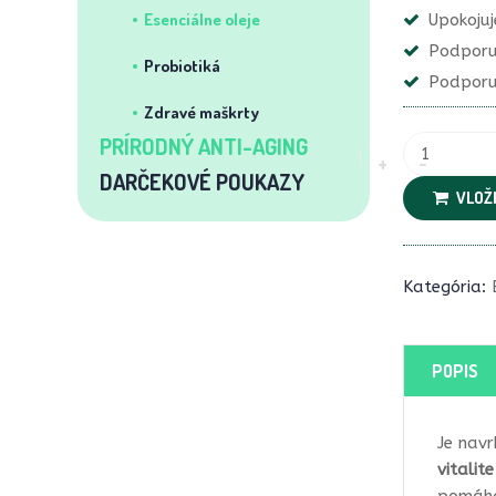
Esenciálne oleje
Upokoju
Podporuj
Probiotiká
Podporu
Zdravé maškrty
PRÍRODNÝ ANTI-AGING
DARČEKOVÉ POUKAZY
VLOŽI
Kategória:
POPIS
Je nav
vitalit