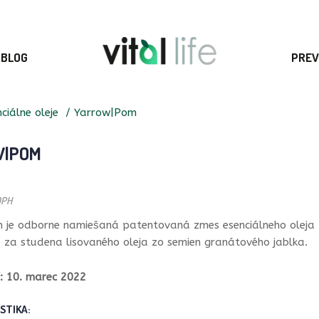
BLOG
PREV
ciálne oleje
Yarrow|Pom
W|POM
DPH
 je odborne namiešaná patentovaná zmes esenciálneho oleja
a za studena lisovaného oleja zo semien granátového jablka.
: 10. marec 2022
STIKA: