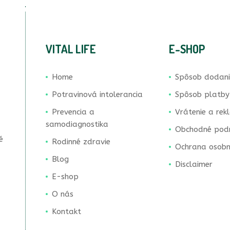
VITAL LIFE
E-SHOP
Home
Spôsob dodan
Potravinová intolerancia
Spôsob platby
Prevencia a
Vrátenie a rek
samodiagnostika
Obchodné pod
é
Rodinné zdravie
Ochrana osobn
Blog
Disclaimer
E-shop
O nás
Kontakt