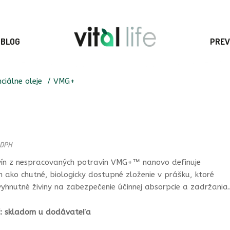
BLOG
PREV
ciálne oleje
VMG+
 DPH
vín z nespracovaných potravín VMG+™ nanovo definuje
n ako chutné, biologicky dostupné zloženie v prášku, ktoré
hnutné živiny na zabezpečenie účinnej absorpcie a zadržania.
: skladom u dodávateľa