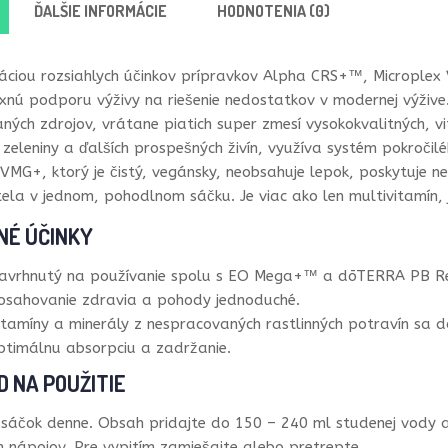
ĎALŠIE INFORMÁCIE
HODNOTENIA (0)
áciou rozsiahlych účinkov prípravkov Alpha CRS+™, Microple
nú podporu výživy na riešenie nedostatkov v modernej výžive. 
ných zdrojov, vrátane piatich super zmesí vysokokvalitných, v
 zeleniny a ďalších prospešných živín, využíva systém pokroči
 VMG+, ktorý je čistý, vegánsky, neobsahuje lepok, poskytuje 
ela v jednom, pohodlnom sáčku. Je viac ako len multivitamín, 
NÉ ÚČINKY
avrhnutý na používanie spolu s EO Mega+™ a dōTERRA PB Rest
osahovanie zdravia a pohody jednoduché.
itamíny a minerály z nespracovaných rastlinných potravín sa 
ptimálnu absorpciu a zadržanie.
 NA POUŽITIE
 sáčok denne. Obsah pridajte do 150 – 240 ml studenej vody 
h nápojov. Pre vypitím zamiešajte alebo pretrepte.