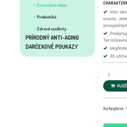
CHARAKTERI
Esenciálne oleje
Viac ako
Probiotiká
ovocia, zele
prospešných
Zdravé maškrty
Poskytu
PRÍRODNÝ ANTI-AGING
TerraGreens
DARČEKOVÉ POUKAZY
Vegánsky
30 sáčko
VLOŽI
Kategória: