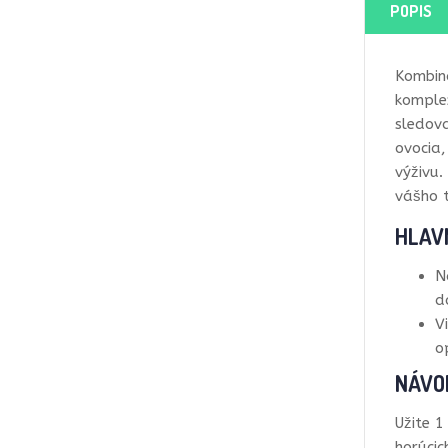
POPIS
Kombin
komplex
sledova
ovocia,
výživu.
vášho t
HLAV
N
d
V
o
NÁVOD
Užite 1
horúcic