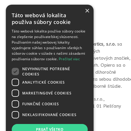
×
Táto webová lokalita
používa súbory cookie
Táto webová lokalita používa súbory cookie
na zlepšenie používateľskej skúsenosti.
Používaním našej webovej lokality
Spoločnosť
Vital Life Diagnostics, s.r.o.
sa
vyjadrujete súhlas s používaním všetkých
špecializuje na výber kvalitných
súborov cookie v súlade s našimi zásadami
samodiagnostických testov svetových značiek,
používania súborov cookie.
Prečítať viac
ktoré prináša na slovenský trh. Opiera sa o
NEVYHNUTNE POTREBNÉ
silných partnerov, ktorí majú dlhoročné
COOKIES
skúsenosti v tejto oblasti a za sebou dlhodob
ANALYTICKÉ COOKIES
laboratórne testovanie a odborné štúdie.
MARKETINGOVÉ COOKIES
VITAL LIFE diagnostics, s.r.o.,
FUNKČNÉ COOKIES
Hviezdoslavova 36, 921 01 Piešťany
NEKLASIFIKOVANÉ COOKIES
info@vital-life.sk
+421 907 438 484
PRIJAŤ VŠETKO