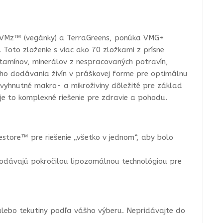
x VMz™ (vegánky) a TerraGreens, ponúka VMG+
Toto zloženie s viac ako 70 zložkami z prísne
itamínov, minerálov z nespracovaných potravín,
lého dodávania živín v práškovej forme pre optimálnu
nevyhnutné makro- a mikroživiny dôležité pre základ
je to komplexné riešenie pre zdravie a pohodu.
ore™ pre riešenie „všetko v jednom“, aby bolo
dodávajú pokročilou lipozomálnou technológiou pre
alebo tekutiny podľa vášho výberu. Nepridávajte do