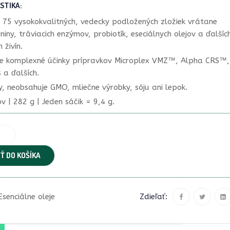
STIKA:
 75 vysokokvalitných, vedecky podložených zložiek vrátane
niny, tráviacich enzýmov, probiotík, eseciálnych olejov a ďalšíc
 živín.
je komplexné účinky prípravkov Microplex VMZ™, Alpha CRS™,
 a ďalších.
, neobsahuje GMO, mliečne výrobky, sóju ani lepok.
v | 282 g | Jeden sáčik = 9,4 g.
Ť DO KOŠÍKA
Esenciálne oleje
Zdieľať: