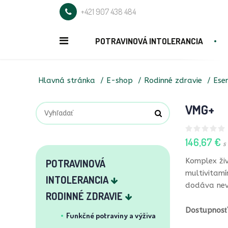
+421 907 438 484
POTRAVINOVÁ INTOLERANCIA
Hlavná stránka
E-shop
Rodinné zdravie
Esen
VMG+
146,67 €
s
Komplex ži
POTRAVINOVÁ
multivitamí
INTOLERANCIA
dodáva nevy
RODINNÉ ZDRAVIE
Dostupnosť
Funkčné potraviny a výživa