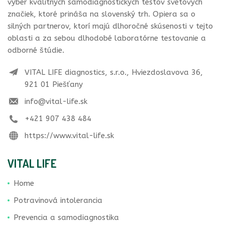
výber kvalitných samodiagnostických testov svetových
značiek, ktoré prináša na slovenský trh. Opiera sa o
silných partnerov, ktorí majú dlhoročné skúsenosti v tejto
oblasti a za sebou dlhodobé laboratórne testovanie a
odborné štúdie.
VITAL LIFE diagnostics, s.r.o., Hviezdoslavova 36,
921 01 Piešťany
info@vital-life.sk
+421 907 438 484
https://www.vital-life.sk
VITAL LIFE
Home
Potravinová intolerancia
Prevencia a samodiagnostika