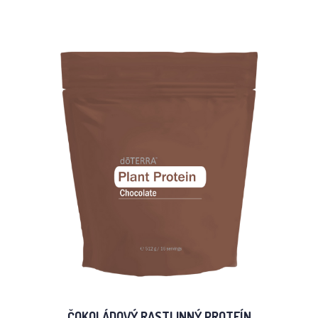
ČOKOLÁDOVÝ RASTLINNÝ PROTEÍN