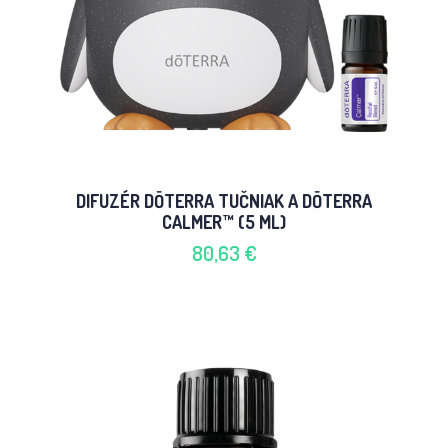
DIFUZÉR DŌTERRA TUČNIAK A DŌTERRA
CALMER™ (5 ML)
80,63 €