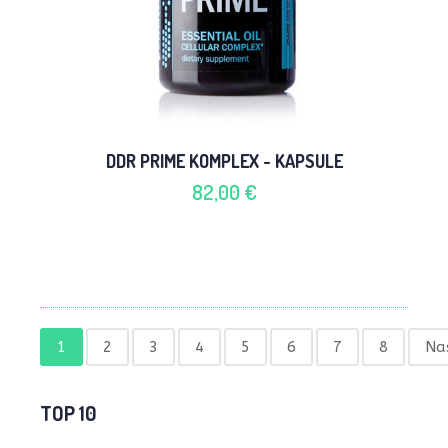
DDR PRIME KOMPLEX - KAPSULE
82,00 €
1
2
3
4
5
6
7
8
Nas
TOP 10