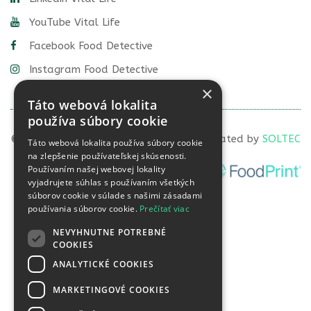
YouTube Vital Life
Facebook Food Detective
Instagram Food Detective
×
Táto webová lokalita
používa súbory cookie
© 2022 VITAL LIFE diagnostics, s.r.o. | Created by
SOLTEC
Táto webová lokalita používa súbory cookie
na zlepšenie používateľskej skúsenosti.
Používaním našej webovej lokality
vyjadrujete súhlas s používaním všetkých
súborov cookie v súlade s našimi zásadami
používania súborov cookie.
Prečítať viac
NEVYHNUTNE POTREBNÉ
COOKIES
ANALYTICKÉ COOKIES
MARKETINGOVÉ COOKIES