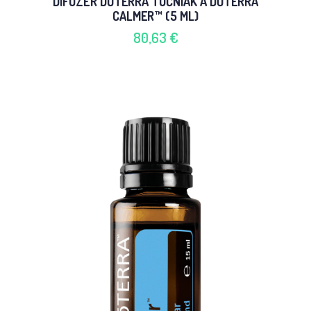
DIFUZÉR DŌTERRA TUČNIAK A DŌTERRA
CALMER™ (5 ML)
80,63 €