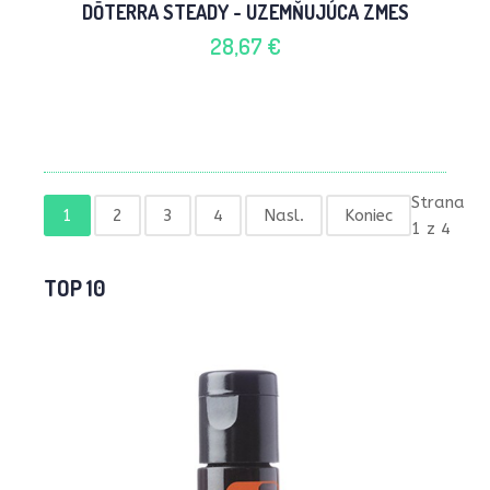
DŌTERRA STEADY - UZEMŇUJÚCA ZMES
28,67 €
Strana
1
2
3
4
Nasl.
Koniec
1 z 4
TOP 10