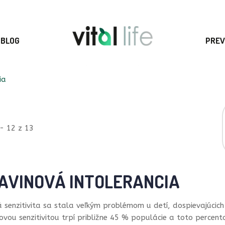
BLOG
PREV
ia
- 12 z 13
AVINOVÁ INTOLERANCIA
 senzitivita sa stala veľkým problémom u detí, dospievajúcic
ovou senzitivitou trpí približne 45 % populácie a toto percent