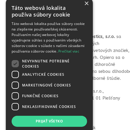
×
Táto webová lokalita
používa súbory cookie
Táto webová lokalita používa súbory cookie
na zlepšenie používateľskej skúsenosti.
Používaním našej webovej lokality
Spoločnosť
Vital Life Diagnostics, s.r.o.
sa
vyjadrujete súhlas s používaním všetkých
špecializuje na výber kvalitných
súborov cookie v súlade s našimi zásadami
samodiagnostických testov svetových značiek,
používania súborov cookie.
Prečítať viac
ktoré prináša na slovenský trh. Opiera sa o
NEVYHNUTNE POTREBNÉ
silných partnerov, ktorí majú dlhoročné
COOKIES
skúsenosti v tejto oblasti a za sebou dlhodob
ANALYTICKÉ COOKIES
laboratórne testovanie a odborné štúdie.
MARKETINGOVÉ COOKIES
VITAL LIFE diagnostics, s.r.o.,
FUNKČNÉ COOKIES
Hviezdoslavova 36, 921 01 Piešťany
NEKLASIFIKOVANÉ COOKIES
info@vital-life.sk
+421 907 438 484
PRIJAŤ VŠETKO
https://www.vital-life.sk