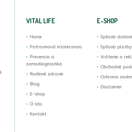
VITAL LIFE
E-SHOP
Home
Spôsob dodan
Potravinová intolerancia
Spôsob platby
Prevencia a
Vrátenie a rek
samodiagnostika
Obchodné pod
é
Rodinné zdravie
Ochrana osobn
Blog
Disclaimer
E-shop
O nás
Kontakt