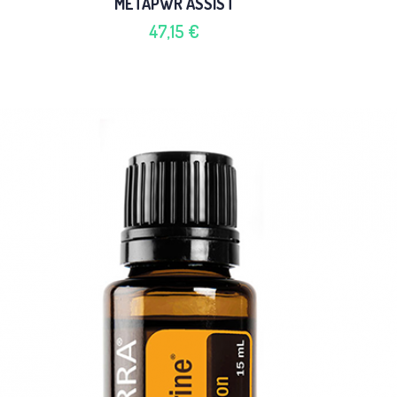
METAPWR ASSIST
47,15 €