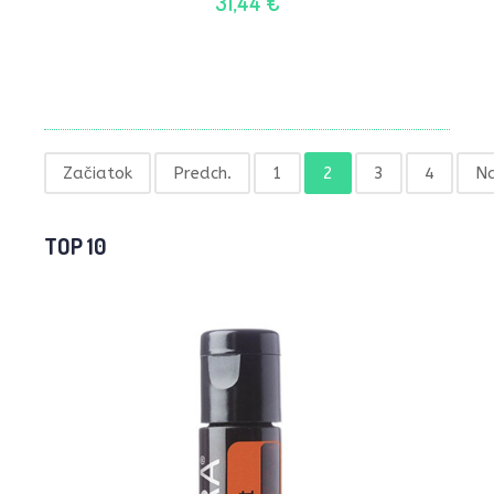
31,44 €
Začiatok
Predch.
1
2
3
4
Na
TOP 10