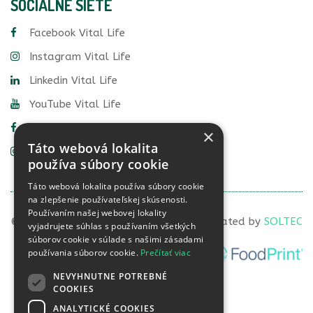
SOCIÁLNE SIETE
Facebook Vital Life
Instagram Vital Life
Linkedin Vital Life
YouTube Vital Life
Facebook Food Detective
×
Táto webová lokalita
Instagram Food Detective
používa súbory cookie
Táto webová lokalita používa súbory cookie
na zlepšenie používateľskej skúsenosti.
Používaním našej webovej lokality
© 2022 VITAL LIFE diagnostics, s.r.o. | Created by
SOLTEC
vyjadrujete súhlas s používaním všetkých
súborov cookie v súlade s našimi zásadami
používania súborov cookie.
Prečítať viac
NEVYHNUTNE POTREBNÉ
COOKIES
ANALYTICKÉ COOKIES