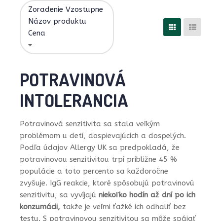
Zoradenie Vzostupne
Názov produktu
Cena
POTRAVINOVÁ
INTOLERANCIA
Potravinová senzitivita sa stala veľkým
problémom u detí, dospievajúcich a dospelých.
Podľa údajov Allergy UK sa predpokladá, že
potravinovou senzitivitou trpí približne 45 %
populácie a toto percento sa každoročne
zvyšuje. IgG reakcie, ktoré spôsobujú potravinovú
senzitivitu, sa vyvíjajú
niekoľko hodín až dní
po ich
konzumácii,
takže je veľmi ťažké ich odhaliť bez
testu. S potravinovou senzitivitou sa môže spájať