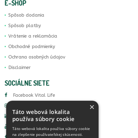
E-SHOP
Spôsob dodania
Spôsob platby
Vrátenie a reklamácia
Obchodné podmienky
Ochrana osobných údajov
Disclaimer
SOCIÁLNE SIETE
Facebook Vital Life
×
Instagram Vital Life
Táto webová lokalita
Linkedin Vital Life
používa súbory cookie
YouTube Vital Life
Táto webová lokalita používa súbory cookie
na zlepšenie používateľskej skúsenosti.
Facebook Food Detective