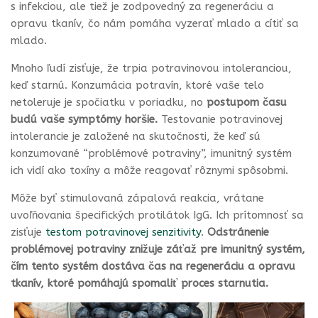
s infekciou, ale tiež je zodpovedný za regeneráciu a
opravu tkanív, čo nám pomáha vyzerať mlado a cítiť sa
mlado.
Mnoho ľudí zisťuje, že trpia potravinovou intoleranciou,
keď starnú. Konzumácia potravín, ktoré vaše telo
netoleruje je spočiatku v poriadku, no
postupom času
budú vaše symptómy horšie.
Testovanie potravinovej
intolerancie je založené na skutočnosti, že keď sú
konzumované “problémové potraviny”, imunitný systém
ich vidí ako toxíny a môže reagovať rôznymi spôsobmi.
Môže byť stimulovaná zápalová reakcia, vrátane
uvoľňovania špecifických protilátok IgG. Ich prítomnosť sa
zisťuje
testom potravinovej senzitivity
.
Odstránenie
problémovej potraviny znižuje záťaž pre imunitný systém,
čím tento systém dostáva čas na regeneráciu a opravu
tkanív, ktoré pomáhajú spomaliť proces starnutia.