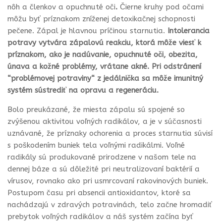
nôh a členkov a opuchnuté oči
.
Čierne kruhy pod očami
môžu byť príznakom zníženej detoxikačnej schopnosti
pečene. Zápal je hlavnou príčinou starnutia.
Intolerancia
potravy vytvára zápalovú reakciu, ktorá môže viesť k
príznakom, ako je nadúvanie, opuchnuté oči, obezita,
únava a kožné problémy, vrátane akné. Pri odstránení
“problémovej potraviny“ z jedálnička sa môže imunitný
systém sústrediť na opravu a regeneráciu.
Bolo preukázané, že miesta zápalu sú spojené so
zvýšenou aktivitou voľných radikálov, a je v súčasnosti
uznávané, že príznaky ochorenia a proces starnutia súvisí
s poškodením buniek tela voľnými radikálmi. Voľné
radikály sú produkované prirodzene v našom tele na
dennej báze a sú dôležité pri neutralizovaní baktérií a
vírusov, rovnako ako pri usmrcovaní rakovinových buniek.
Postupom času pri absencii antioxidantov, ktoré sa
nachádzajú v zdravých potravinách, telo začne hromadiť
prebytok voľných radikálov a náš systém začína byť