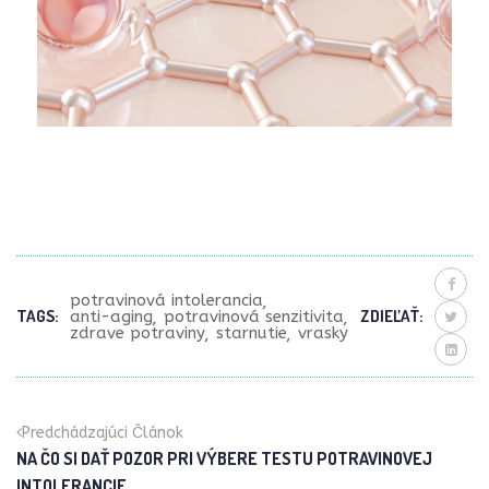
potravinová intolerancia
TAGS:
ZDIEĽAŤ:
anti-aging
potravinová senzitivita
zdrave potraviny
starnutie
vrasky
Predchádzajúci Článok
NA ČO SI DAŤ POZOR PRI VÝBERE TESTU POTRAVINOVEJ
INTOLERANCIE