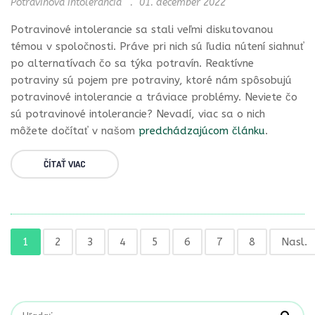
Potravinová intolerancia
01. december 2022
Potravinové intolerancie sa stali veľmi diskutovanou
témou v spoločnosti. Práve pri nich sú ľudia nútení siahnuť
po alternatívach čo sa týka potravín. Reaktívne
potraviny sú pojem pre potraviny, ktoré nám spôsobujú
potravinové intolerancie a tráviace problémy. Neviete čo
sú potravinové intolerancie? Nevadí, viac sa o nich
môžete dočítať v našom
predchádzajúcom článku
.
ČÍTAŤ VIAC
1
2
3
4
5
6
7
8
Nasl.