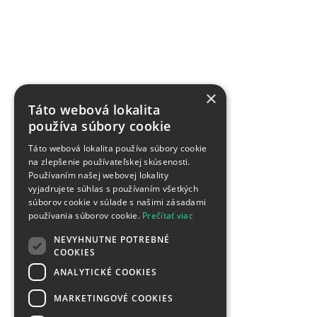
×
Táto webová lokalita
používa súbory cookie
Táto webová lokalita používa súbory cookie
na zlepšenie používateľskej skúsenosti.
Používaním našej webovej lokality
vyjadrujete súhlas s používaním všetkých
súborov cookie v súlade s našimi zásadami
používania súborov cookie.
Prečítať viac
NEVYHNUTNE POTREBNÉ
COOKIES
ANALYTICKÉ COOKIES
MARKETINGOVÉ COOKIES